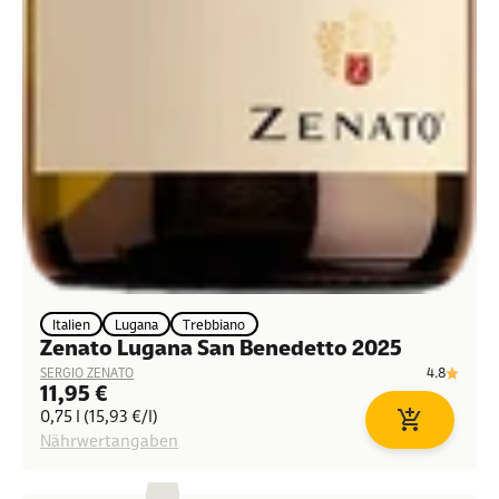
Italien
Lugana
Trebbiano
Zenato Lugana San Benedetto 2025
4.8
SERGIO ZENATO
Angebot
11,95 €
0,75 l (15,93 €/l)
In den Waren
Nährwertangaben