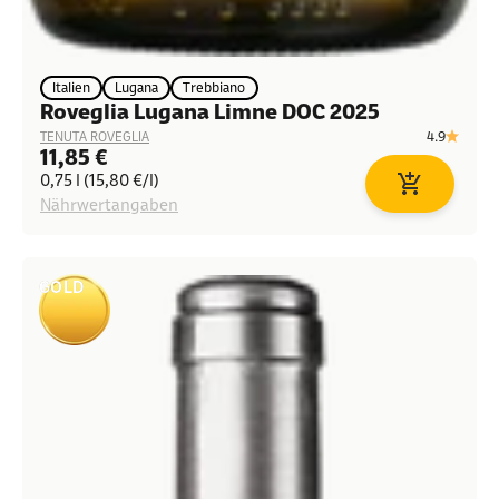
Italien
Lugana
Trebbiano
Roveglia Lugana Limne DOC 2025
4.9
TENUTA ROVEGLIA
Angebot
11,85 €
0,75 l (15,80 €/l)
In den Waren
Nährwertangaben
GOLD