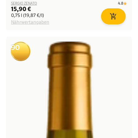
4.8
SERGIO ZENATO
Angebot
15,90 €
0,75 l (19,87 €/l)
In den Waren
Nährwertangaben
90