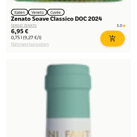
Italien
Veneto
Cuvée
Zenato Soave Classico DOC 2024
5.0
SERGIO ZENATO
Angebot
6,95 €
0,75 l (9,27 €/l)
In den Waren
Nährwertangaben