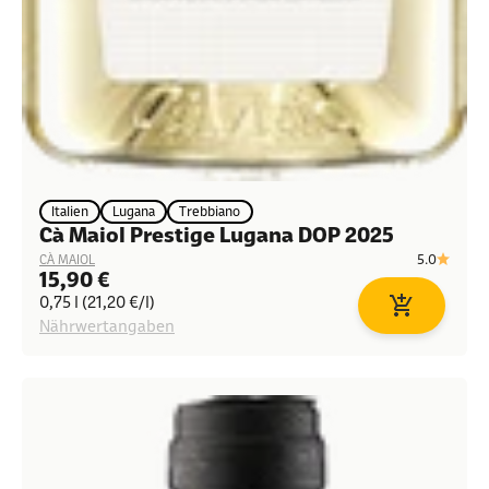
Italien
Lugana
Trebbiano
Cà Maiol Prestige Lugana DOP 2025
5.0
CÀ MAIOL
Angebot
15,90 €
0,75 l (21,20 €/l)
In den Waren
Nährwertangaben