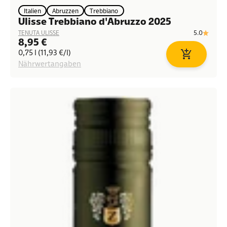
Italien
Abruzzen
Trebbiano
Ulisse Trebbiano d'Abruzzo 2025
5.0
TENUTA ULISSE
Angebot
8,95 €
0,75 l (11,93 €/l)
In den Waren
Nährwertangaben