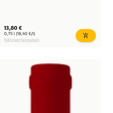
Angebot
13,80 €
0,75 l (18,40 €/l)
korb
In den Warenkor
Nährwertangaben