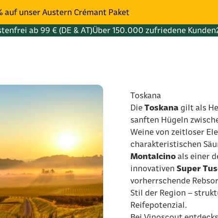
% auf unser Austern Crémant Paket
tenfrei ab 99 € (DE & AT)
Über 150.000 zufriedene Kunden
Toskana
Die
Toskana
gilt als H
sanften Hügeln zwisch
Weine von zeitloser El
charakteristischen Säur
Montalcino
als einer 
innovativen
Super Tu
vorherrschende Rebsor
Stil der Region – stru
Reifepotenzial.
Bei Vinoscout entdecks