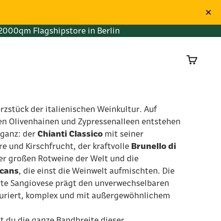
2000qm Flagshipstore in Berlin
Warenko
erzstück der italienischen Weinkultur. Auf
en Olivenhainen und Zypressenalleen entstehen
eganz: der
Chianti Classico
mit seiner
e und Kirschfrucht, der kraftvolle
Brunello di
der großen Rotweine der Welt und die
scans
, die einst die Weinwelt aufmischten. Die
te Sangiovese prägt den unverwechselbaren
kturiert, komplex und mit außergewöhnlichem
t du die ganze Bandbreite dieser