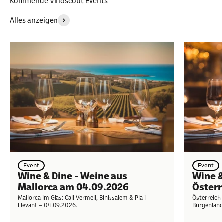
Kommende Vinoscout Events
Alles anzeigen
Event
Event
Wine & Dine - Weine aus
Wine &
Mallorca am 04.09.2026
Österr
Mallorca im Glas: Call Vermell, Binissalem & Pla i
Österreich 
Llevant – 04.09.2026.
Burgenland