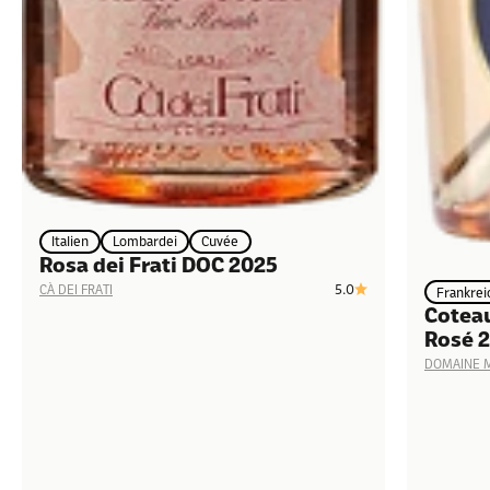
Italien
Lombardei
Cuvée
Rosa dei Frati DOC 2025
5.0
CÀ DEI FRATI
Frankrei
Coteau
Rosé 
DOMAINE M