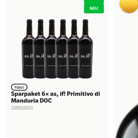
erlebe den fantastischen Geschmack
NEU
Paket
Sparpaket 6× as, if! Primitivo di
Manduria DOC
TORREVENTO