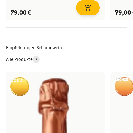
In den Warenkorb
Angebot
Angeb
79,00 €
79,00 
Empfehlungen Schaumwein
Alle Produkte
BRONZE
GOLD