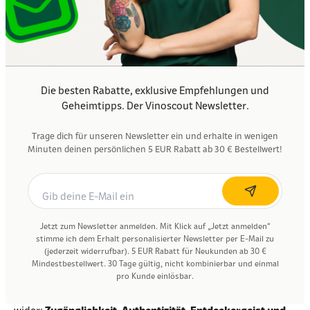
Stilrichtungen sein können. Ideal für spontane Abende,
kleine Feiern oder einfach, um dir selbst etwas Gutes zu tun.
Kostenloser Versand
Die besten Rabatte, exklusive Empfehlungen und
Guter Wein soll Freude machen – nicht kompliziert sein.
Geheimtipps. Der Vinoscout Newsletter.
Deshalb versenden wir innerhalb Deutschland und
Österreich
ab einem Bestellwert von 99 €
kostenlos und
Trage dich für unseren Newsletter ein und erhalte in wenigen
sorgen für einen schnellen, zuverlässigen Versand. Egal ob
Minuten deinen persönlichen 5 EUR Rabatt ab 30 € Bestellwert!
einzelne Flasche oder Entdeckerkiste: Deine Bestellung
kommt sicher verpackt und unkompliziert bei dir an. Klar,
fair und ohne Überraschungen – genau so, wie wir selbst
Wein einkaufen möchten.
Jetzt zum Newsletter anmelden. Mit Klick auf „Jetzt anmelden“
stimme ich dem Erhalt personalisierter Newsletter per E-Mail zu
Transparenz und Fairness
(jederzeit widerrufbar). 5 EUR Rabatt für Neukunden ab 30 €
Mindestbestellwert. 30 Tage gültig, nicht kombinierbar und einmal
pro Kunde einlösbar.
Unser Kundenmodell spiegelt unsere Markenwerte