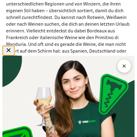
unterschiedlichen Regionen und von Winzern, die ihren
eigenen Stil haben – übersichtlich sortiert, damit du dich
schnell zurechtfindest. Du kannst nach Rotwein, Weißwein
oder nach Weinen suchen, die dich an deinen letzten Urlaub
erinnern. Vielleicht entdeckst du dabei Bordeaux aus
Frankreich oder italienische Weine wie den Primitivo di
Manduria. Und oft sind es gerade die Weine, die man nicht
sofort auf dem Schirm hat: aus Spanien, Deutschland oder
aus Übersee. Weine, die überraschen und genau deshalb im
Kopf bleiben.
Lust auf etwas Prickelndes?
Manchmal braucht es keinen Anlass – nur den richtigen
Moment. Ein frischer Prosecco, ein eleganter Crémant oder
ein lebendiger Sekt bringt genau das mit, was solche
Augenblicke besonders macht. Wenn du Schaumwein online
auswählst, merkst du schnell, wie unterschiedlich diese