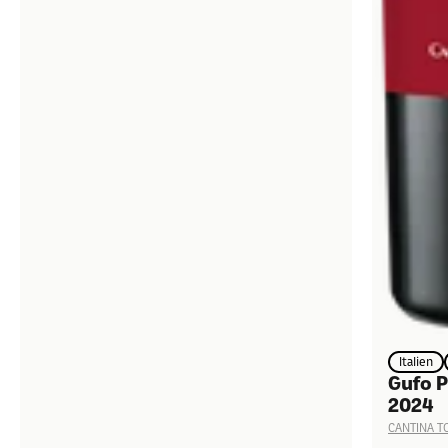
Italien
Gufo P
2024
CANTINA T