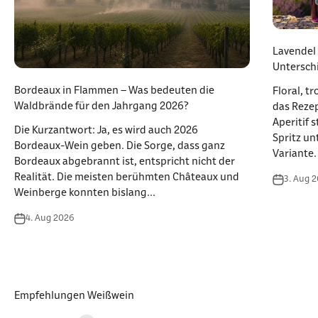
Lavendel 
Unterschi
Bordeaux in Flammen – Was bedeuten die
Floral, t
Waldbrände für den Jahrgang 2026?
das Rezep
Aperitif 
Die Kurzantwort: Ja, es wird auch 2026
Spritz un
Bordeaux-Wein geben. Die Sorge, dass ganz
Variante.
Bordeaux abgebrannt ist, entspricht nicht der
Realität. Die meisten berühmten Châteaux und
3. Aug 
Weinberge konnten bislang...
4. Aug 2026
Empfehlungen Weißwein