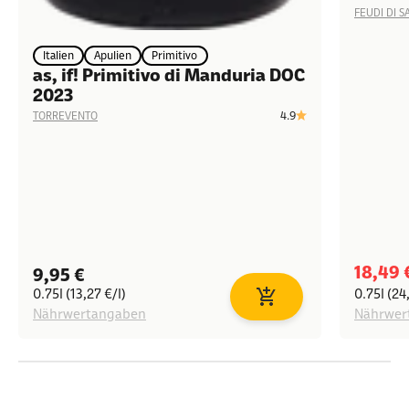
FEUDI DI 
Italien
Apulien
Primitivo
as, if! Primitivo di Manduria DOC
2023
4.9
TORREVENTO
Angeb
18,49 
Angebot
9,95 €
0.75l (13,27 €/l)
0.75l (24
In den Warenkorb
Nährwertangaben
Nährwer