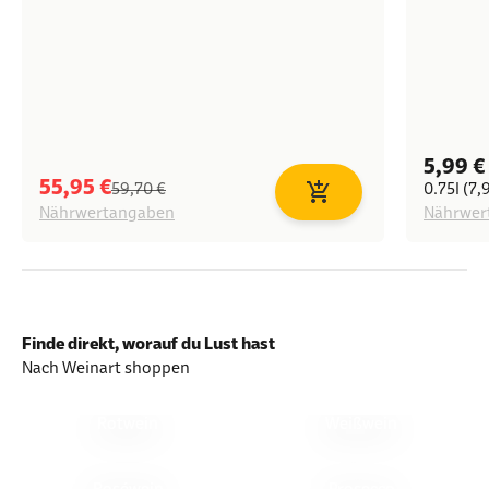
Angeb
5,99 €
Angebot
55,95 €
Regulärer Preis
59,70 €
0.75l (7,
In den Warenkorb
Nährwertangaben
Nährwer
Finde direkt, worauf du Lust hast
Nach Weinart shoppen
Rotwein
Weißwein
Roséwein
Prosecco