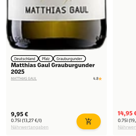
Deutschland
Pfalz
Grauburgunder
Matthias Gaul Grauburgunder
2025
4.8
MATTHIAS GAUL
Angeb
14,95 
Angebot
9,95 €
0.75l (13,27 €/l)
0.75l (19
In den Warenkorb
Nährwertangaben
Nährwer