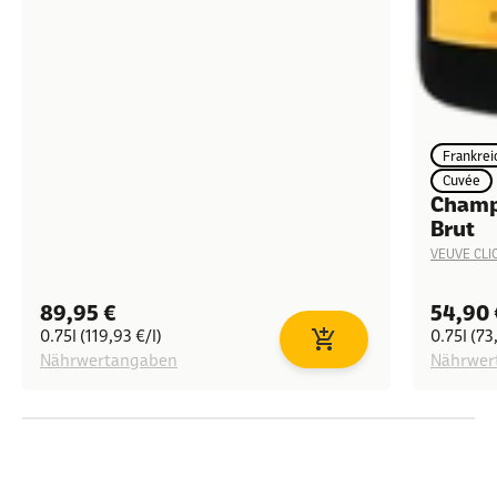
Frankrei
Cuvée
Champ
Brut
VEUVE CLI
Angebot
Angeb
89,95 €
54,90 
0.75l (119,93 €/l)
0.75l (73
In den Warenkorb
Nährwertangaben
Nährwer