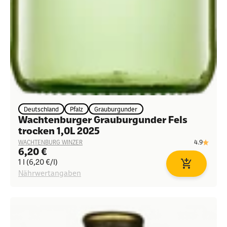
Deutschland
Pfalz
Grauburgunder
Wachtenburger Grauburgunder Fels
trocken 1,0L 2025
4.9
WACHTENBURG WINZER
Angebot
6,20 €
1 l (6,20 €/l)
In den Waren
Nährwertangaben