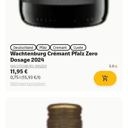
Deutschland
Pfalz
Cremant
Cuvée
Wachtenburg Crémant Pfalz Zero
Dosage 2024
5.0
WACHTENBURG WINZER
Angebot
11,95 €
0,75 l (15,93 €/l)
In den Waren
Nährwertangaben