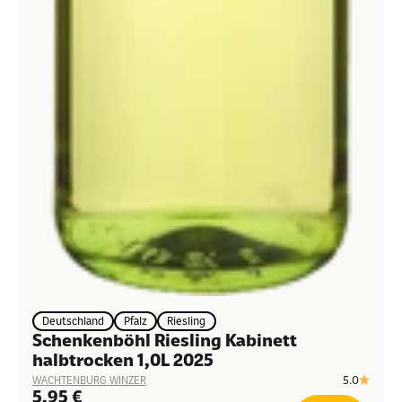
Deutschland
Pfalz
Riesling
Schenkenböhl Riesling Kabinett
halbtrocken 1,0L 2025
5.0
WACHTENBURG WINZER
Angebot
5,95 €