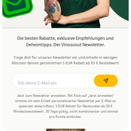
Wachtenburg Pfalz Rosé trocken 1,0L
2025
4.0
WACHTENBURG WINZER
Angebot
4,95 €
1 l (4,95 €/l)
In den Waren
Nährwertangaben
Die besten Rabatte, exklusive Empfehlungen und
Geheimtipps. Der Vinoscout Newsletter.
Trage dich für unseren Newsletter ein und erhalte in wenigen
Minuten deinen persönlichen 5 EUR Rabatt ab 30 € Bestellwert!
Jetzt zum Newsletter anmelden. Mit Klick auf „Jetzt anmelden“
stimme ich dem Erhalt personalisierter Newsletter per E-Mail zu
(jederzeit widerrufbar). 5 EUR Rabatt für Neukunden ab 30 €
Mindestbestellwert. 30 Tage gültig, nicht kombinierbar und einmal
pro Kunde einlösbar.