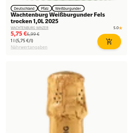
Deutschland
Pfalz
Weißburgunder
Wachtenburg Weißburgunder Fels
trocken 1,0L 2025
5.0
WACHTENBURG WINZER
Angebot
5,75 €
Regulärer Preis
6,99 €
1 l (5,75 €/l)
In den Waren
Nährwertangaben