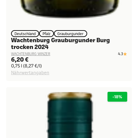
Deutschland
Pfalz
Grauburgunder
Wachtenburg Grauburgunder Burg
trocken 2024
4.3
WACHTENBURG WINZER
Angebot
6,20 €
0,75 l (8,27 €/l)
Nährwertangaben
-18%