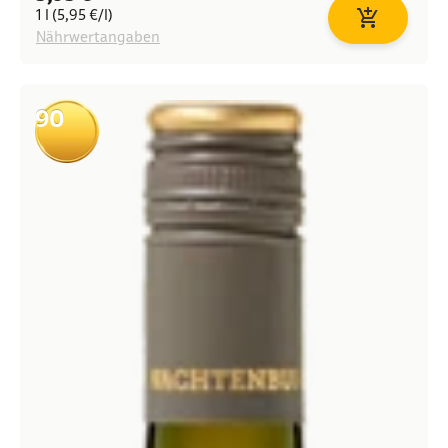
1 l (5,95 €/l)
In den Waren
Nährwertangaben
90