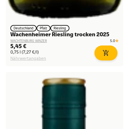
Deutschland
Pfalz
Riesling
Wachenheimer Riesling trocken 2025
5.0
WACHTENBURG WINZER
Angebot
5,45 €
0,75 l (7,27 €/l)
In den Waren
Nährwertangaben