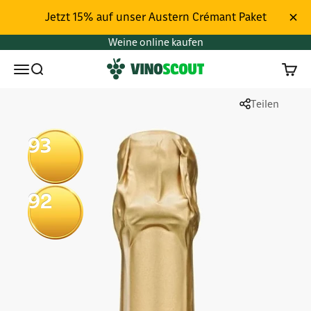
Zum Inhalt springen
Jetzt 15% auf unser Austern Crémant Paket
Weine online kaufen
Vinoscout
Menü
Suchen
Waren
Teilen
93
92