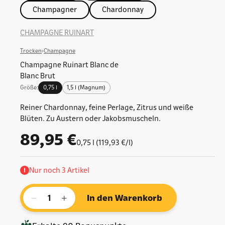
Champagner
Chardonnay
CHAMPAGNE RUINART
Trocken
›
Champagne
Champagne Ruinart Blanc de
Blanc Brut
0,75 l
1,5 l (Magnum)
Größe:
Reiner Chardonnay, feine Perlage, Zitrus und weiße
Blüten. Zu Austern oder Jakobsmuscheln.
Angebot
89,95 €
0,75 l (119,93 €/l)
Nur noch 3 Artikel
−
+
In den Warenkorb