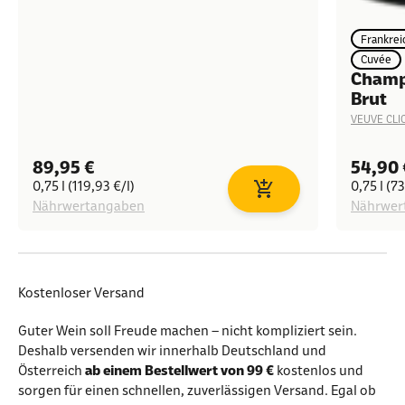
Frankrei
Cuvée
Champ
Brut
VEUVE CLI
Angebot
Angeb
89,95 €
54,90 
0,75 l (119,93 €/l)
0,75 l (73
In den Warenkorb
Nährwertangaben
Nährwer
Kostenloser Versand
Guter Wein soll Freude machen – nicht kompliziert sein.
Deshalb versenden wir innerhalb Deutschland und
Österreich
ab einem Bestellwert von 99 €
kostenlos und
sorgen für einen schnellen, zuverlässigen Versand. Egal ob