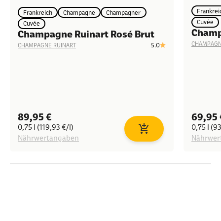
Frankrei
Frankreich
Champagne
Champagner
Cuvée
Cuvée
Champa
Champagne Ruinart Rosé Brut
CHAMPAGN
5.0
CHAMPAGNE RUINART
Angebot
Angeb
89,95 €
69,95 
0,75 l (119,93 €/l)
0,75 l (93
In den Warenkorb
Nährwertangaben
Nährwer