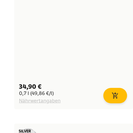
Angebot
34,90 €
0,7 l (49,86 €/l)
In den W
Nährwertangaben
SILVER