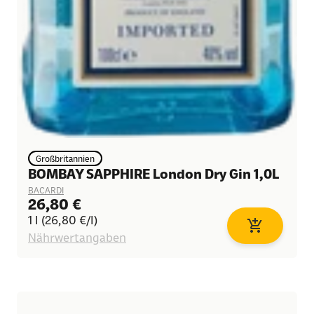
Großbritannien
BOMBAY SAPPHIRE London Dry Gin 1,0L
BACARDI
Angebot
26,80 €
1 l (26,80 €/l)
arenkorb
In den Waren
Nährwertangaben