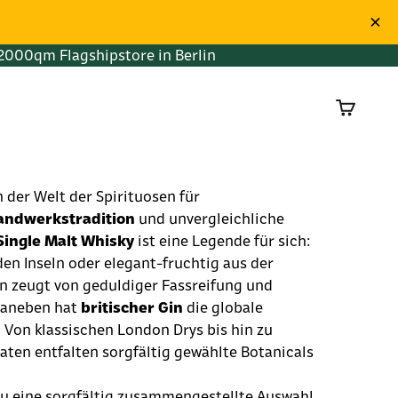
2000qm Flagshipstore in Berlin
Warenko
 der Welt der Spirituosen für
andwerkstradition
und unvergleichliche
Single Malt Whisky
ist eine Legende für sich:
den Inseln oder elegant-fruchtig aus der
en zeugt von geduldiger Fassreifung und
 Daneben hat
britischer Gin
die globale
: Von klassischen London Drys bis hin zu
aten entfalten sorgfältig gewählte Botanicals
du eine sorgfältig zusammengestellte Auswahl