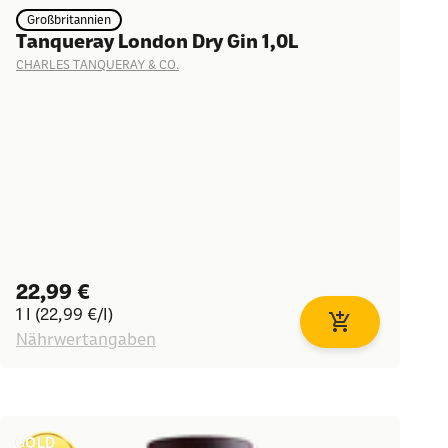
Großbritannien
Tanqueray London Dry Gin 1,0L
CHARLES TANQUERAY & CO.
Angebot
22,99 €
1 l (22,99 €/l)
korb
In den Warenkor
Nährwertangaben
GOLD