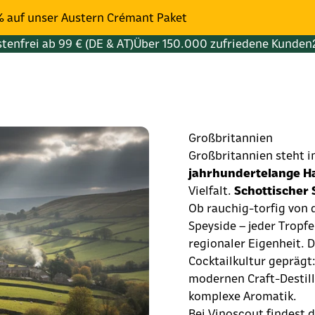
% auf unser Austern Crémant Paket
tenfrei ab 99 € (DE & AT)
Über 150.000 zufriedene Kunden
Großbritannien
Großbritannien steht in
jahrhundertelange H
Vielfalt.
Schottischer 
Ob rauchig-torfig von 
Speyside – jeder Tropf
regionaler Eigenheit.
Cocktailkultur geprägt
modernen Craft-Destill
komplexe Aromatik.
Bei Vinoscout findest 