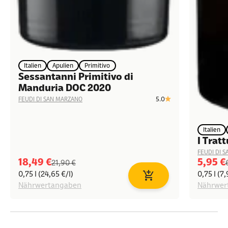
Italien
Apulien
Primitivo
Sessantanni Primitivo di
Manduria DOC 2020
5.0
FEUDI DI SAN MARZANO
Italien
I Trat
FEUDI DI 
Angebot
Angeb
18,49 €
5,95 €
Regulärer Preis
21,90 €
0,75 l (24,65 €/l)
0,75 l (7,
In den Warenkorb
Nährwertangaben
Nährwer