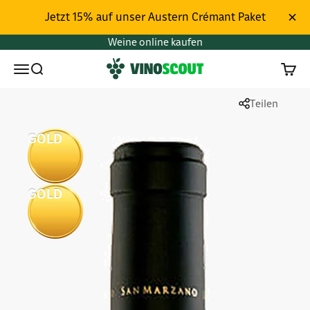
Zum Inhalt springen
Jetzt 15% auf unser Austern Crémant Paket
Weine online kaufen
Vinoscout
Menü
Suchen
Waren
Teilen
GOLD
GOLD