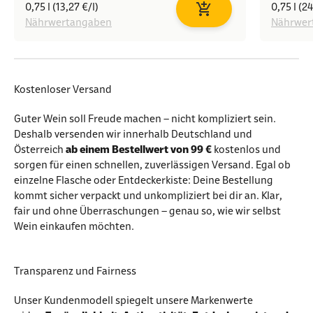
0,75 l (13,27 €/l)
0,75 l (24
In den Warenkorb
Nährwertangaben
Nährwer
Kostenloser Versand
Guter Wein soll Freude machen – nicht kompliziert sein.
Deshalb versenden wir innerhalb Deutschland und
Österreich
ab einem Bestellwert von 99 €
kostenlos und
sorgen für einen schnellen, zuverlässigen Versand. Egal ob
einzelne Flasche oder Entdeckerkiste: Deine Bestellung
kommt sicher verpackt und unkompliziert bei dir an. Klar,
fair und ohne Überraschungen – genau so, wie wir selbst
Wein einkaufen möchten.
Transparenz und Fairness
Unser Kundenmodell spiegelt unsere Markenwerte