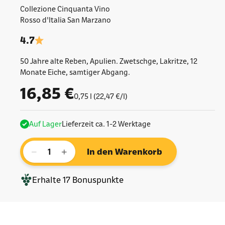
Collezione Cinquanta Vino
Rosso d'Italia San Marzano
4.7
50 Jahre alte Reben, Apulien. Zwetschge, Lakritze, 12
Monate Eiche, samtiger Abgang.
Angebot
16,85 €
0,75 l (22,47 €/l)
Auf Lager
Lieferzeit ca. 1-2 Werktage
−
+
In den Warenkorb
Erhalte
17
Bonuspunkte