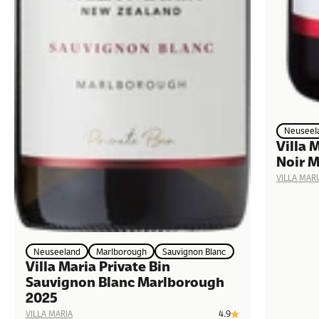
Neuseel
Villa 
Noir 
VILLA MARI
Neuseeland
Marlborough
Sauvignon Blanc
Villa Maria Private Bin
Sauvignon Blanc Marlborough
2025
4.9
VILLA MARIA