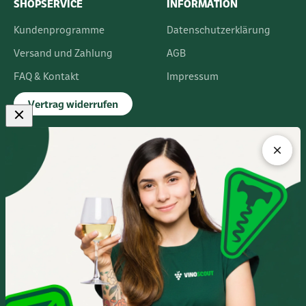
SHOPSERVICE
INFORMATION
Kundenprogramme
Datenschutzerklärung
Versand und Zahlung
AGB
FAQ & Kontakt
Impressum
Vertrag widerrufen
FLAGSHIPSTORE
Albert-Einstein-Ring 24
14532 Kleinmachnow bei Berlin
Im Europarc Dreilinden
030 - 585 84 59 0
Mo.- Fr. 10:00 - 19:00 Uhr
Sa. 10:00 - 16:00 Uhr
Anfahrtsbeschreibung