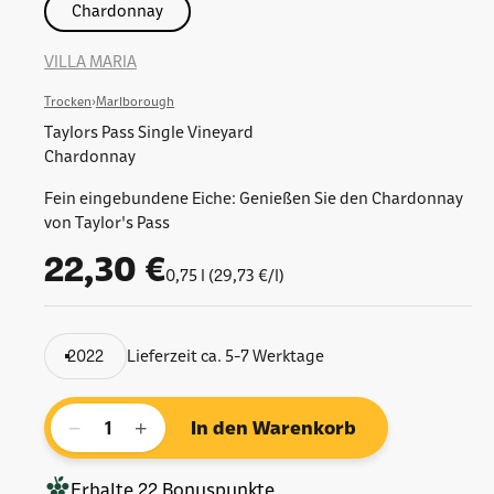
Chardonnay
VILLA MARIA
Trocken
›
Marlborough
Taylors Pass Single Vineyard
Chardonnay
Fein eingebundene Eiche: Genießen Sie den Chardonnay
von Taylor's Pass
Angebot
22,30 €
0,75 l (29,73 €/l)
2022
Lieferzeit ca. 5-7 Werktage
−
+
In den Warenkorb
Erhalte
22
Bonuspunkte