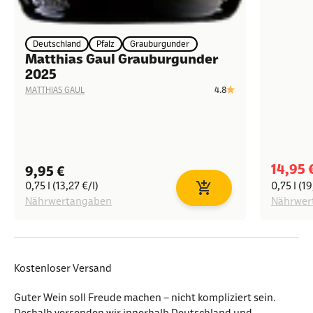
Deutschland
Pfalz
Grauburgunder
Matthias Gaul Grauburgunder
2025
4.8
MATTHIAS GAUL
Angeb
14,95 
Angebot
9,95 €
0,75 l (13,27 €/l)
0,75 l (19
In den Warenkorb
Nährwertangaben
Nährwer
Kostenloser Versand
Guter Wein soll Freude machen – nicht kompliziert sein.