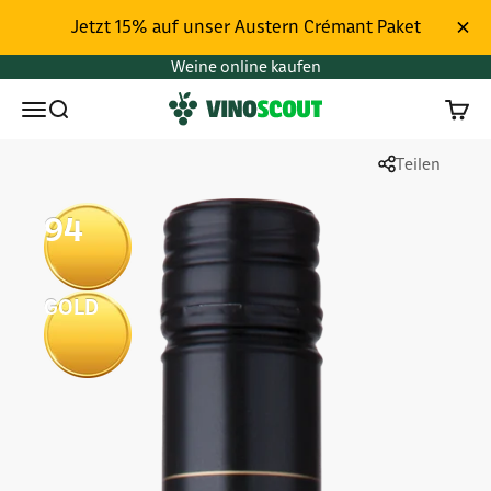
Zum Inhalt springen
Jetzt 15% auf unser Austern Crémant Paket
Weine online kaufen
Vinoscout
Menü
Suchen
Waren
Teilen
94
GOLD