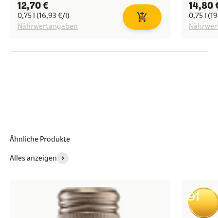
Angebot
Angeb
12,70 €
14,80 
0,75 l (16,93 €/l)
0,75 l (19
In den Warenkorb
Nährwertangaben
Nährwer
Ähnliche Produkte
Alles anzeigen
91