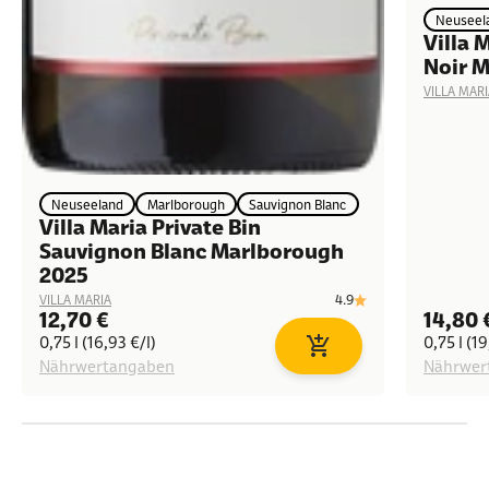
Neuseel
Villa 
Noir 
VILLA MARI
Neuseeland
Marlborough
Sauvignon Blanc
Villa Maria Private Bin
Sauvignon Blanc Marlborough
2025
4.9
VILLA MARIA
Angebot
Angeb
12,70 €
14,80 
0,75 l (16,93 €/l)
0,75 l (19
In den Warenkorb
Nährwertangaben
Nährwer