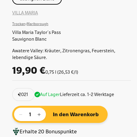
VILLA MARIA
Trocken
›
Marlborough
Villa Maria Taylor´s Pass
Sauvignon Blanc
Awatere Valley: Kräuter, Zitronengras, Feuerstein,
lebendige Säure.
Angebot
19,90 €
0,75 l (26,53 €/l)
2021
Auf Lager
Lieferzeit ca. 1-2 Werktage
−
+
In den Warenkorb
Erhalte
20
Bonuspunkte