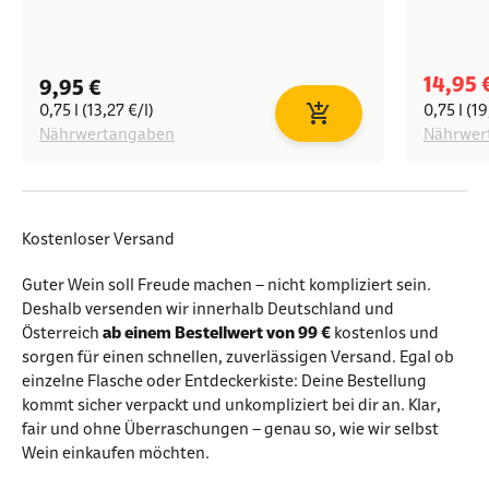
Angeb
14,95 
Angebot
9,95 €
0,75 l (13,27 €/l)
0,75 l (19
In den Warenkorb
Nährwertangaben
Nährwer
Kostenloser Versand
Guter Wein soll Freude machen – nicht kompliziert sein.
Deshalb versenden wir innerhalb Deutschland und
Österreich
ab einem Bestellwert von 99 €
kostenlos und
sorgen für einen schnellen, zuverlässigen Versand. Egal ob
einzelne Flasche oder Entdeckerkiste: Deine Bestellung
kommt sicher verpackt und unkompliziert bei dir an. Klar,
fair und ohne Überraschungen – genau so, wie wir selbst
Wein einkaufen möchten.