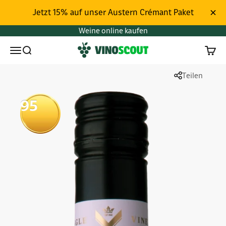
Zum Inhalt springen
Jetzt 15% auf unser Austern Crémant Paket
Weine online kaufen
Vinoscout
Menü
Suchen
Waren
Teilen
95