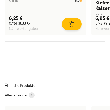
5.0
KIEFER
Kiefer
Kaiser
KIEFER
Angebot
Angeb
6,25 €
6,95 €
0.75l (8,33 €/l)
0.75l (9,
In den Warenkorb
Nährwertangaben
Nährwer
Ähnliche Produkte
Alles anzeigen