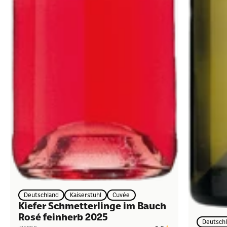
Deutschland
Kaiserstuhl
Cuvée
Kiefer Schmetterlinge im Bauch
Rosé feinherb 2025
Deutsch