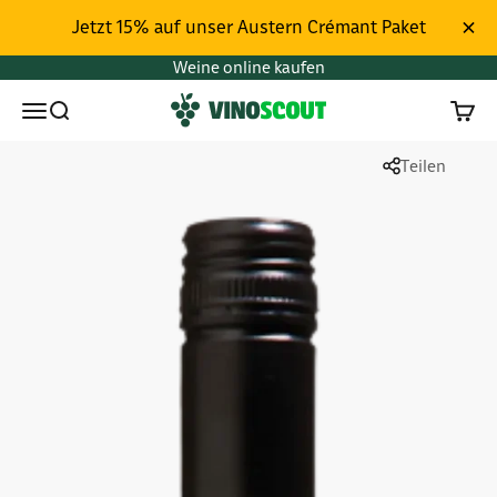
Zum Inhalt springen
Jetzt 15% auf unser Austern Crémant Paket
Weine online kaufen
Vinoscout
Menü
Suchen
Waren
Teilen