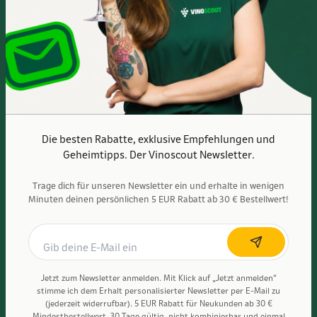
Sa. 10:00 - 16:00 Uhr
Anfahrtsbeschreibung
Die besten Rabatte, exklusive Empfehlungen und
Geheimtipps. Der Vinoscout Newsletter.
Trage dich für unseren Newsletter ein und erhalte in wenigen
Minuten deinen persönlichen 5 EUR Rabatt ab 30 € Bestellwert!
Vinoscout wird kontrolliert und BIO-zertifiziert durch ABCERT AG – DE-
ÖKO-006
Jetzt zum Newsletter anmelden. Mit Klick auf „Jetzt anmelden“
stimme ich dem Erhalt personalisierter Newsletter per E-Mail zu
© 2011-2026, Vinoscout GmbH
(jederzeit widerrufbar). 5 EUR Rabatt für Neukunden ab 30 €
Mindestbestellwert. 30 Tage gültig, nicht kombinierbar und einmal