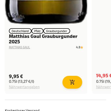
Deutschland
Pfalz
Grauburgunder
Matthias Gaul Grauburgunder
2025
4.8
MATTHIAS GAUL
Angeb
14,95 
Angebot
9,95 €
0.75l (13,27 €/l)
0.75l (19
In den Warenkorb
Nährwertangaben
Nährwer
Kostenloser Versand