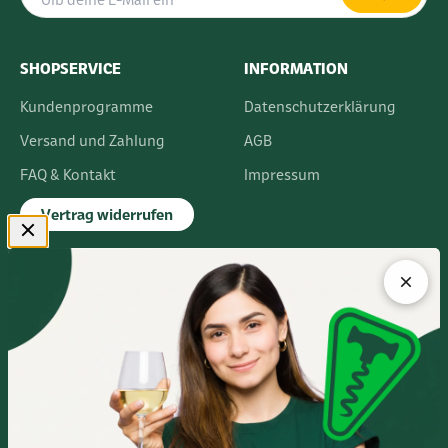
SHOPSERVICE
INFORMATION
Kundenprogramme
Datenschutzerklärung
Versand und Zahlung
AGB
FAQ & Kontakt
Impressum
Vertrag widerrufen
FLAGSHIPSTORE
Albert-Einstein-Ring 24
14532 Kleinmachnow bei Berlin
Im Europarc Dreilinden
030 - 585 84 59 0
Mo.- Fr. 10:00 - 19:00 Uhr