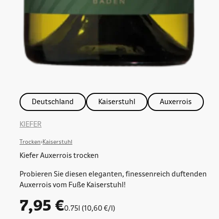
Deutschland
Kaiserstuhl
Auxerrois
KIEFER
Trocken
›
Kaiserstuhl
Kiefer Auxerrois trocken
Probieren Sie diesen eleganten, finessenreich duftenden
Auxerrois vom Fuße Kaiserstuhl!
Angebot
7,95 €
0.75l (10,60 €/l)