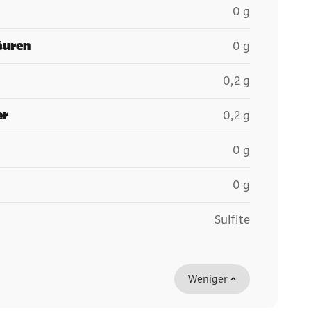
0 g
äuren
0 g
0,2 g
er
0,2 g
0 g
0 g
Sulfite
Weniger