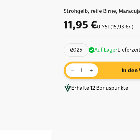
Strohgelb, reife Birne, Maracu
Angebot
11,95 €
0.75l (15,93 €/l)
2025
Auf Lager
Lieferzei
−
+
In den
Erhalte
12
Bonuspunkte