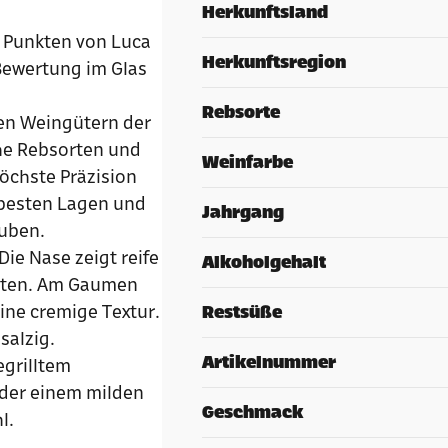
Herkunftsland
9 Punkten von Luca
Herkunftsregion
Bewertung im Glas
Rebsorte
en Weingütern der
che Rebsorten und
Weinfarbe
höchste Präzision
e besten Lagen und
Jahrgang
auben.
Die Nase zeigt reife
Alkoholgehalt
lüten. Am Gaumen
ine cremige Textur.
Restsüße
salzig.
Artikelnummer
egrilltem
oder einem milden
Geschmack
l.