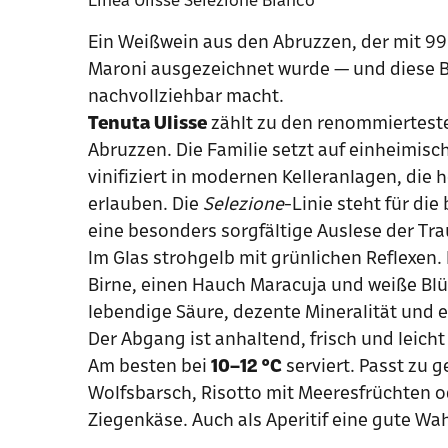
Ein Weißwein aus den Abruzzen, der mit 9
Maroni ausgezeichnet wurde — und diese 
nachvollziehbar macht.
Tenuta Ulisse
zählt zu den renommiertest
Abruzzen. Die Familie setzt auf einheimis
vinifiziert in modernen Keller­anlagen, die 
erlauben. Die
Selezione
-Linie steht für di
eine besonders sorgfältige Auslese der Tr
Im Glas strohgelb mit grünlichen Reflexen. 
Birne, einen Hauch Maracuja und weiße B
lebendige Säure, dezente Mineralität und e
Der Abgang ist anhaltend, frisch und leicht 
Am besten bei
10–12 °C
serviert. Passt zu g
Wolfsbarsch, Risotto mit Meeresfrüchten 
Ziegenkäse. Auch als Aperitif eine gute Wah