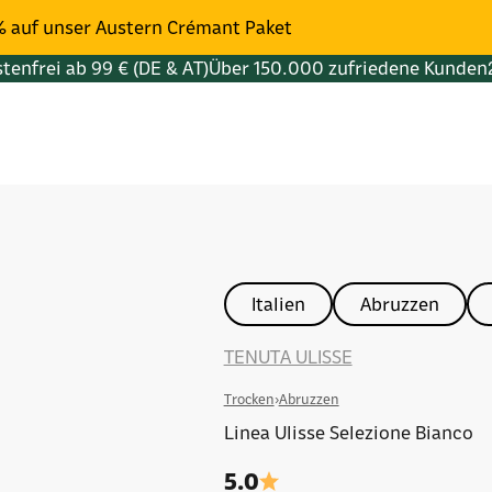
% auf unser Austern Crémant Paket
tenfrei ab 99 € (DE & AT)
Über 150.000 zufriedene Kunden
Italien
Abruzzen
TENUTA ULISSE
Trocken
›
Abruzzen
Linea Ulisse Selezione Bianco
5.0