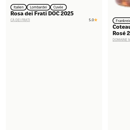
Italien
Lombardei
Cuvée
Rosa dei Frati DOC 2025
5.0
CÀ DEI FRATI
Frankrei
Coteau
Rosé 
DOMAINE M