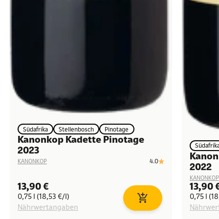
Südafrika
Stellenbosch
Pinotage
Kanonkop Kadette Pinotage
Südafrik
2023
Kanon
4.0
KANONKOP
2022
KANONKOP
Angebot
Angeb
13,90 €
13,90 
0,75 l (18,53 €/l)
0,75 l (18
In den Warenkorb
Nährwertangaben
Nährwer