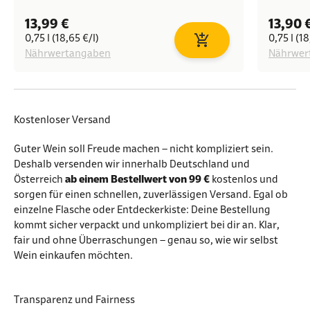
Angebot
Angeb
13,99 €
13,90 
0,75 l (18,65 €/l)
0,75 l (18
In den Warenkorb
Nährwertangaben
Nährwer
Kostenloser Versand
Guter Wein soll Freude machen – nicht kompliziert sein.
Deshalb versenden wir innerhalb Deutschland und
Österreich
ab einem Bestellwert von 99 €
kostenlos und
sorgen für einen schnellen, zuverlässigen Versand. Egal ob
einzelne Flasche oder Entdeckerkiste: Deine Bestellung
kommt sicher verpackt und unkompliziert bei dir an. Klar,
fair und ohne Überraschungen – genau so, wie wir selbst
Wein einkaufen möchten.
Transparenz und Fairness