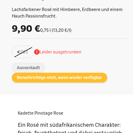
Lachsfarbener Rosé mit Himbeere, Erdbeere und einem
Hauch Passionsfrucht.
Angebot
9,90 €
0,75 l (13,20 €/l)
2025
Leider ausgetrunken
Ausverkauft
Benachrichtige mich, wenn wieder verfügbar
Kadette Pinotage Rose
Ein Rosé mit südafrikanischem Charakter:
frisch, fruchtbetont und dabei erstaunlich