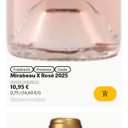
Frankreich
Provence
Cuvée
Mirabeau X Rosé 2025
MAISON MIRABEAU
Angebot
10,95 €
0,75 l (14,60 €/l)
In den Waren
Nährwertangaben