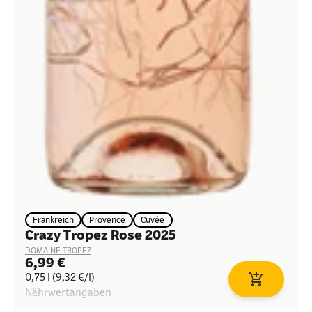
Frankreich
Provence
Cuvée
Crazy Tropez Rose 2025
DOMAINE TROPEZ
Angebot
6,99 €
0,75 l (9,32 €/l)
In den Waren
Nährwertangaben