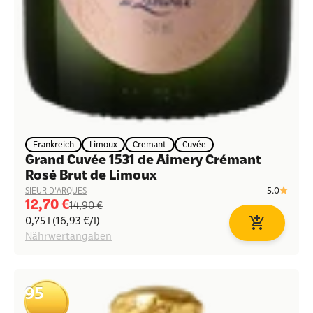
Frankreich
Limoux
Cremant
Cuvée
Grand Cuvée 1531 de Aimery Crémant
Rosé Brut de Limoux
5.0
SIEUR D'ARQUES
Angebot
12,70 €
Regulärer Preis
14,90 €
0,75 l (16,93 €/l)
In den Waren
Nährwertangaben
95