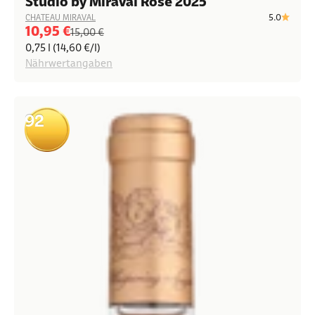
Studio by Miraval Rosé 2025
5.0
CHATEAU MIRAVAL
Angebot
10,95 €
Regulärer Preis
15,00 €
0,75 l (14,60 €/l)
Nährwertangaben
92