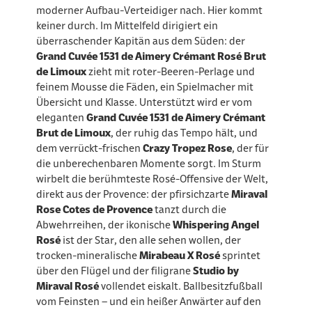
moderner Aufbau-Verteidiger nach. Hier kommt
keiner durch. Im Mittelfeld dirigiert ein
überraschender Kapitän aus dem Süden: der
Grand Cuvée 1531 de Aimery Crémant Rosé Brut
de Limoux
zieht mit roter-Beeren-Perlage und
feinem Mousse die Fäden, ein Spielmacher mit
Übersicht und Klasse. Unterstützt wird er vom
eleganten
Grand Cuvée 1531 de Aimery Crémant
Brut de Limoux
, der ruhig das Tempo hält, und
dem verrückt-frischen
Crazy Tropez Rose
, der für
die unberechenbaren Momente sorgt. Im Sturm
wirbelt die berühmteste Rosé-Offensive der Welt,
direkt aus der Provence: der pfirsichzarte
Miraval
Rose Cotes de Provence
tanzt durch die
Abwehrreihen, der ikonische
Whispering Angel
Rosé
ist der Star, den alle sehen wollen, der
trocken-mineralische
Mirabeau X Rosé
sprintet
über den Flügel und der filigrane
Studio by
Miraval Rosé
vollendet eiskalt. Ballbesitzfußball
vom Feinsten – und ein heißer Anwärter auf den