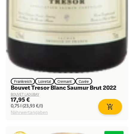
Frankreich
Loiretal
Cremant
Cuvée
Bouvet Tresor Blanc Saumur Brut 2022
BOUVET LADUBAY
Angebot
17,95 €
0,75 l (23,93 €/l)
In den Waren
Nährwertangaben