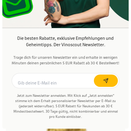
Die besten Rabatte, exklusive Empfehlungen und
Geheimtipps. Der Vinoscout Newsletter.
Frankreich
Provence
Cuvée
Whispering Angel Rosé 2025
Trage dich für unseren Newsletter ein und erhalte in wenigen
CHATEAU D'ESCLANS
Angebot
21,95 €
Minuten deinen persönlichen 5 EUR Rabatt ab 30 € Bestellwert!
0,75 l (29,27 €/l)
In den Waren
Nährwertangaben
Jetzt zum Newsletter anmelden. Mit Klick auf „Jetzt anmelden“
BRONZE
stimme ich dem Erhalt personalisierter Newsletter per E-Mail zu
(jederzeit widerrufbar). 5 EUR Rabatt für Neukunden ab 30 €
Mindestbestellwert. 30 Tage gültig, nicht kombinierbar und einmal
pro Kunde einlösbar.