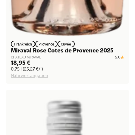
Frankreich
Provence
Cuvée
Miraval Rose Cotes de Provence 2025
5.0
CHATEAU MIRAVAL
Angebot
18,95 €
0,75 l (25,27 €/l)
Nährwertangaben