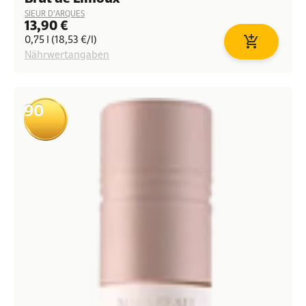
SIEUR D'ARQUES
Angebot
13,90 €
0,75 l (18,53 €/l)
In den Waren
Nährwertangaben
90