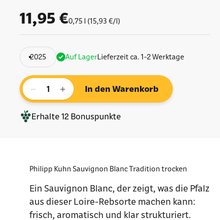
Angebot
11,95 €
0,75 l (15,93 €/l)
2025
Auf Lager
Lieferzeit ca. 1-2 Werktage
−
+
In den Warenkorb
Erhalte
12
Bonuspunkte
Philipp Kuhn Sauvignon Blanc Tradition trocken
Ein Sauvignon Blanc, der zeigt, was die Pfalz
aus dieser Loire-Rebsorte machen kann:
frisch, aromatisch und klar strukturiert.