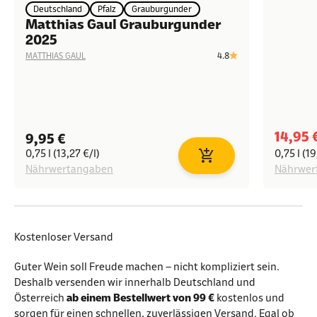
Deutschland
Pfalz
Grauburgunder
Matthias Gaul Grauburgunder
2025
4.8
MATTHIAS GAUL
Angeb
14,95 
Angebot
9,95 €
0,75 l (13,27 €/l)
0,75 l (19
In den Warenkorb
Nährwertangaben
Nährwer
Kostenloser Versand
Guter Wein soll Freude machen – nicht kompliziert sein.
Deshalb versenden wir innerhalb Deutschland und
Österreich
ab einem Bestellwert von 99 €
kostenlos und
sorgen für einen schnellen, zuverlässigen Versand. Egal ob