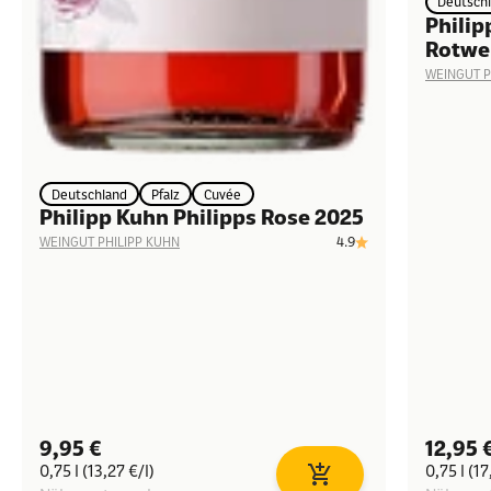
Deutsch
Philip
Rotwe
WEINGUT P
Deutschland
Pfalz
Cuvée
Philipp Kuhn Philipps Rose 2025
4.9
WEINGUT PHILIPP KUHN
Angebot
Angeb
9,95 €
12,95 
0,75 l (13,27 €/l)
0,75 l (17
In den Warenkorb