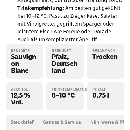
Alltagseinsatz, der trotzdem Haltung zeigt.
Trinkempfehlung:
Am besten gut gekühlt
bei 10–12 °C. Passt zu Ziegenkäse, Salaten
mit Vinaigrette, gegrilltem Spargel oder
leichtem Fisch wie Forelle oder Dorade.
Auch als unkomplizierter Aperitif.
REBSORTE
HERKUNFT
GESCHMACK
Sauvign
Pfalz
,
Trocken
on
Deutsch
Blanc
land
ALKOHOL
TRINKTEMPERATUR
INHALT
12,5 %
8–10 °C
0,75 l
Vol.
Steckbrief
Genuss & Service
Nährwerte & Pfli