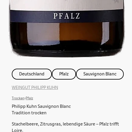
Deutschland
Pfalz
Sauvignon Blanc
WEINGUT PHILIPP KUHN
Trocken
›
Pfalz
Philipp Kuhn Sauvignon Blanc
Tradition trocken
Stachelbeere, Zitrusgras, lebendige Säure – Pfalz trifft
Loire.