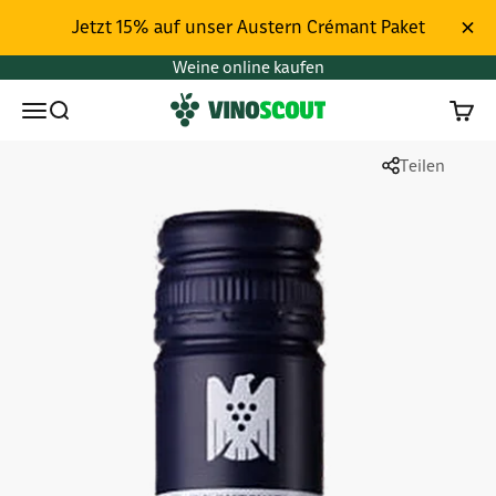
Zum Inhalt springen
Jetzt 15% auf unser Austern Crémant Paket
Weine online kaufen
Vinoscout
Menü
Suchen
Waren
Teilen