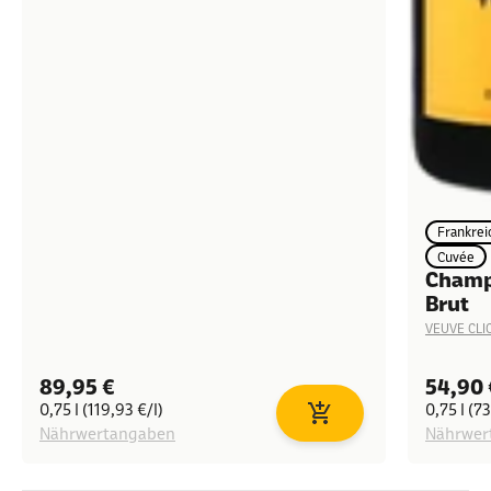
Frankrei
Cuvée
Champ
Brut
VEUVE CLI
Angebot
Angeb
89,95 €
54,90 
0,75 l (119,93 €/l)
0,75 l (73
In den Warenkorb
Nährwertangaben
Nährwer