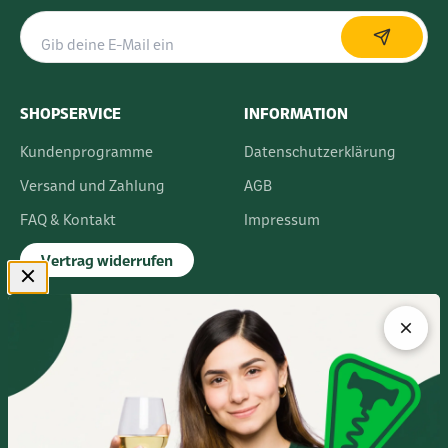
SHOPSERVICE
INFORMATION
Kundenprogramme
Datenschutzerklärung
Versand und Zahlung
AGB
FAQ & Kontakt
Impressum
Vertrag widerrufen
FLAGSHIPSTORE
Albert-Einstein-Ring 24
14532 Kleinmachnow bei Berlin
Im Europarc Dreilinden
030 - 585 84 59 0