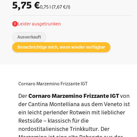
Angebot
5,75 €
0,75 l (7,67 €/l)
Leider ausgetrunken
Ausverkauft
Benachrichtige mich, wenn wieder verfügbar
Cornaro Marzemino Frizzante IGT
Der
Cornaro Marzemino Frizzante IGT
von
der Cantina Montelliana aus dem Veneto ist
ein leicht perlender Rotwein mit lieblicher
Restsüße – klassisch für die
nordostitalienische Trinkkultur. Der