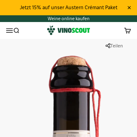
Zum Inhalt springen
Jetzt 15% auf unser Austern Crémant Paket
Weine online kaufen
Vinoscout
Menü
Suchen
Waren
Teilen