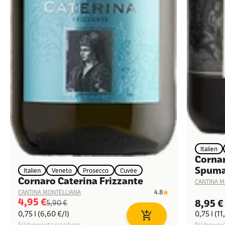
Italien
Cornar
Spuma
Italien
Veneto
Prosecco
Cuvée
Cornaro Caterina Frizzante
CANTINA M
4.8
CANTINA MONTELLIANA
Angebot
4,95 €
Angeb
Regulärer Preis
8,95 €
5,90 €
0,75 l (6,60 €/l)
0,75 l (11
In den Warenkorb