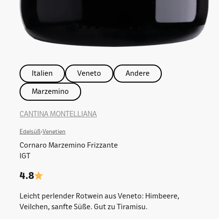
Italien
Veneto
Andere
Marzemino
CANTINA MONTELLIANA
Edelsüß
›
Venetien
Cornaro Marzemino Frizzante
IGT
4.8
Leicht perlender Rotwein aus Veneto: Himbeere,
Veilchen, sanfte Süße. Gut zu Tiramisu.