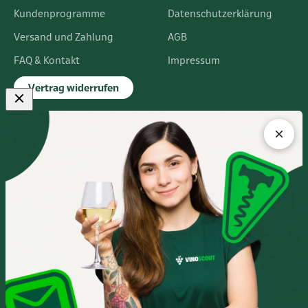
Kundenprogramme
Datenschutzerklärung
Versand und Zahlung
AGB
FAQ & Kontakt
Impressum
Vertrag widerrufen
FLAGSHIPSTORE
Albert-Einstein-Ring 24
14532 Kleinmachnow bei Berlin
Im Europarc Dreilinden
030 - 585 84 59 0
Mo.- Fr. 10:00 - 19:00 Uhr
Sa. 10:00 - 16:00 Uhr
Anfahrtsbeschreibung