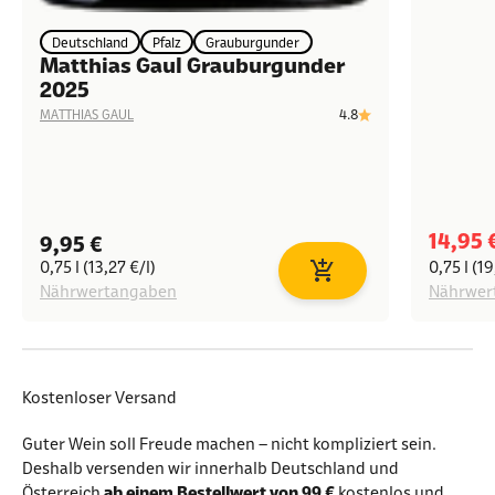
Deutschland
Pfalz
Grauburgunder
Matthias Gaul Grauburgunder
2025
4.8
MATTHIAS GAUL
Angeb
14,95 
Angebot
9,95 €
0,75 l (13,27 €/l)
0,75 l (19
In den Warenkorb
Nährwertangaben
Nährwer
Kostenloser Versand
Guter Wein soll Freude machen – nicht kompliziert sein.
Deshalb versenden wir innerhalb Deutschland und
Österreich
ab einem Bestellwert von 99 €
kostenlos und