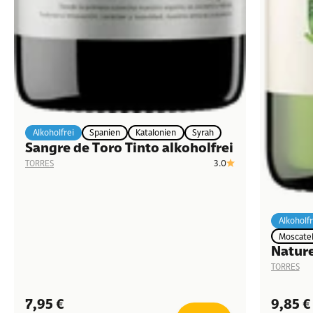
Alkoholfrei
Spanien
Katalonien
Syrah
Sangre de Toro Tinto alkoholfrei
3.0
TORRES
Alkoholfr
Moscate
Nature
TORRES
Angebot
Angeb
7,95 €
9,85 €