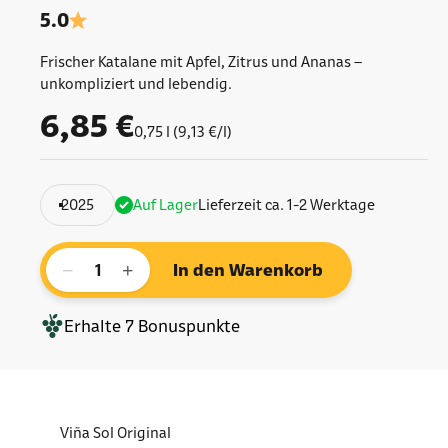
5.0
Frischer Katalane mit Apfel, Zitrus und Ananas –
unkompliziert und lebendig.
Angebot
6,85 €
0,75 l (9,13 €/l)
2025
Auf Lager
Lieferzeit ca. 1-2 Werktage
−
+
In den Warenkorb
Erhalte
7
Bonuspunkte
Viña Sol Original