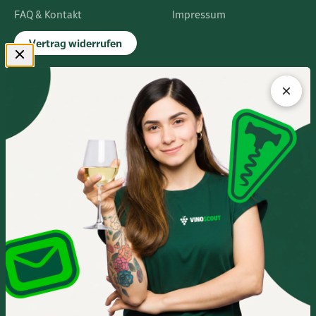
FAQ & Kontakt
Impressum
Vertrag widerrufen
FLAGSHIPSTORE
Albert-Einstein-Ring 24
14532 Kleinmachnow bei Berlin
Im Europarc Dreilinden
030 - 585 84 59 0
Mo.- Fr. 10:00 - 19:00 Uhr
Sa. 10:00 - 16:00 Uhr
Anfahrtsbeschreibung