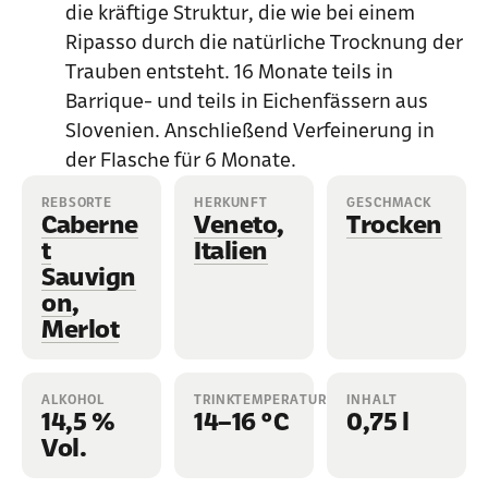
die kräftige Struktur, die wie bei einem
Ripasso durch die natürliche Trocknung der
Trauben entsteht. 16 Monate teils in
Barrique- und teils in Eichenfässern aus
Slovenien. Anschließend Verfeinerung in
der Flasche für 6 Monate.
REBSORTE
HERKUNFT
GESCHMACK
Caberne
Veneto
,
Trocken
t
Italien
Sauvign
on
,
Merlot
ALKOHOL
TRINKTEMPERATUR
INHALT
14,5 %
14–16 °C
0,75 l
Vol.