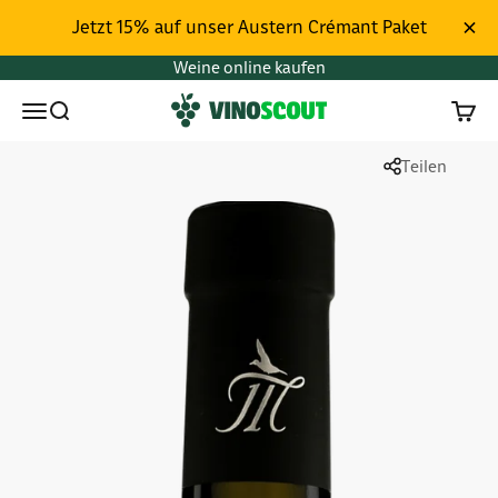
Zum Inhalt springen
Jetzt 15% auf unser Austern Crémant Paket
Weine online kaufen
Vinoscout
Menü
Suchen
Waren
Teilen