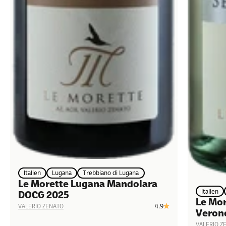
Italien
Lugana
Trebbiano di Lugana
Le Morette Lugana Mandolara
Italien
DOCG 2025
Le Mor
4.9
VALERIO ZENATO
Veron
VALERIO Z