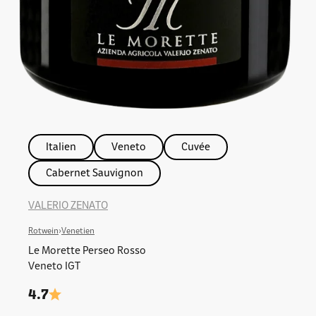
Italien
Veneto
Cuvée
Cabernet Sauvignon
VALERIO ZENATO
Rotwein
›
Venetien
Le Morette Perseo Rosso
Veneto IGT
4.7