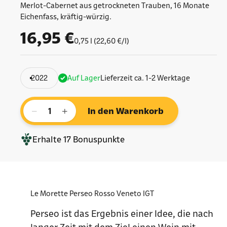
Merlot-Cabernet aus getrockneten Trauben, 16 Monate
Eichenfass, kräftig-würzig.
Angebot
16,95 €
0,75 l (22,60 €/l)
2022
Auf Lager
Lieferzeit ca. 1-2 Werktage
−
+
In den Warenkorb
Erhalte
17
Bonuspunkte
Le Morette Perseo Rosso Veneto IGT
Perseo ist das Ergebnis einer Idee, die nach