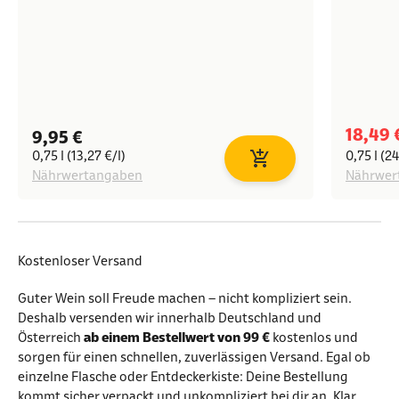
Angeb
18,49 
Angebot
9,95 €
0,75 l (13,27 €/l)
0,75 l (24
In den Warenkorb
Nährwertangaben
Nährwer
Kostenloser Versand
Guter Wein soll Freude machen – nicht kompliziert sein.
Deshalb versenden wir innerhalb Deutschland und
Österreich
ab einem Bestellwert von 99 €
kostenlos und
sorgen für einen schnellen, zuverlässigen Versand. Egal ob
einzelne Flasche oder Entdeckerkiste: Deine Bestellung
kommt sicher verpackt und unkompliziert bei dir an. Klar,