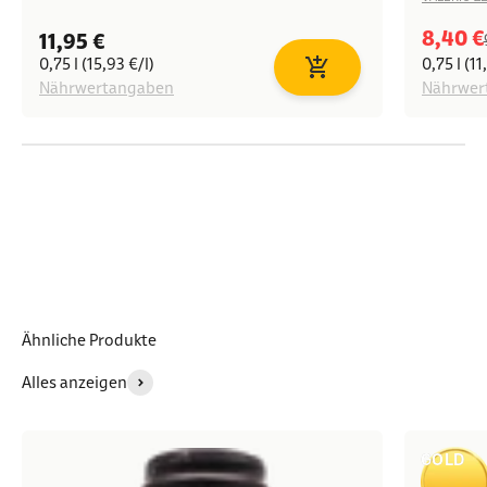
Angeb
8,40 €
Angebot
11,95 €
0,75 l (15,93 €/l)
0,75 l (11
In den Warenkorb
Nährwertangaben
Nährwer
Ähnliche Produkte
Alles anzeigen
GOLD