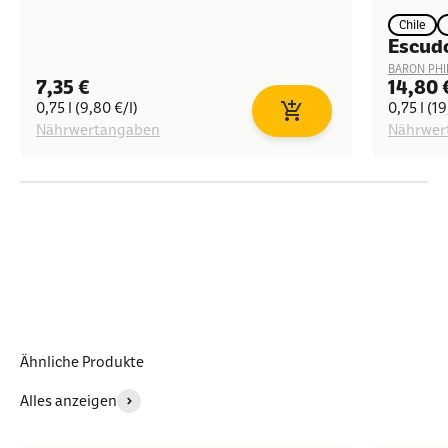
Chile
Escudo
BARON PHI
Angebot
Angeb
7,35 €
14,80 
0,75 l (9,80 €/l)
0,75 l (19
In den Warenkorb
Nährwertangaben
Nährwer
Ähnliche Produkte
Alles anzeigen