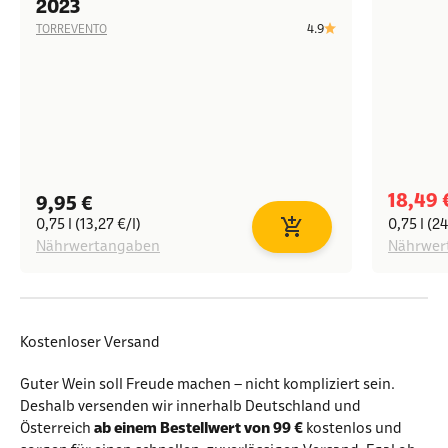
2023
4.9
TORREVENTO
Angeb
18,49 
Angebot
9,95 €
0,75 l (13,27 €/l)
0,75 l (24
In den Warenkorb
Nährwertangaben
Nährwer
Kostenloser Versand
Guter Wein soll Freude machen – nicht kompliziert sein.
Deshalb versenden wir innerhalb Deutschland und
Österreich
ab einem Bestellwert von 99 €
kostenlos und