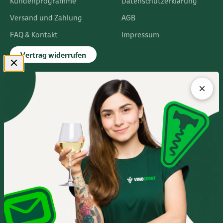
Kundenprogramme
Datenschutzerklärung
Versand und Zahlung
AGB
FAQ & Kontakt
Impressum
Vertrag widerrufen
FLAGSHIPSTORE
Albert-Einstein-Ring 24
14532 Kleinmachnow bei Berlin
Im Europarc Dreilinden
030 - 585 84 59 0
Mo.- Fr. 10:00 - 19:00 Uhr
Sa. 10:00 - 16:00 Uhr
Anfahrtsbeschreibung