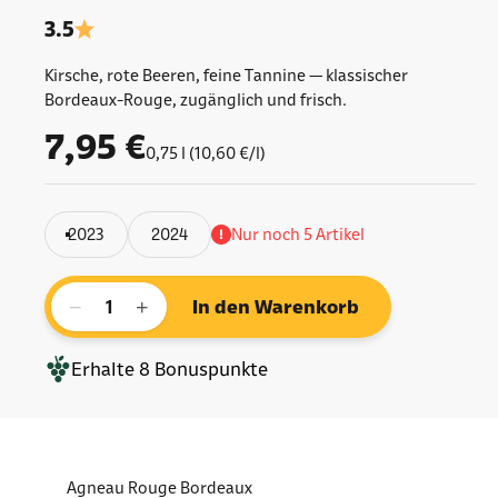
3.5
Kirsche, rote Beeren, feine Tannine — klassischer
Bordeaux-Rouge, zugänglich und frisch.
Angebot
7,95 €
0,75 l (10,60 €/l)
2023
2024
Nur noch 5 Artikel
−
+
In den Warenkorb
Erhalte
8
Bonuspunkte
Agneau Rouge Bordeaux