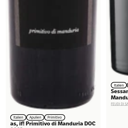
Italien
Sessan
Mandu
FEUDI DI 
Italien
Apulien
Primitivo
as, if! Primitivo di Manduria DOC