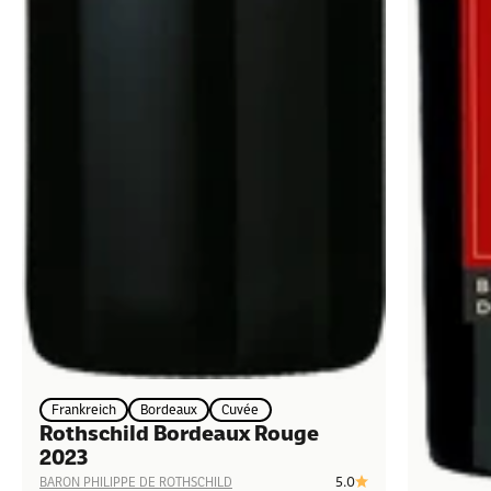
Frankreich
Bordeaux
Cuvée
Rothschild Bordeaux Rouge
2023
5.0
BARON PHILIPPE DE ROTHSCHILD