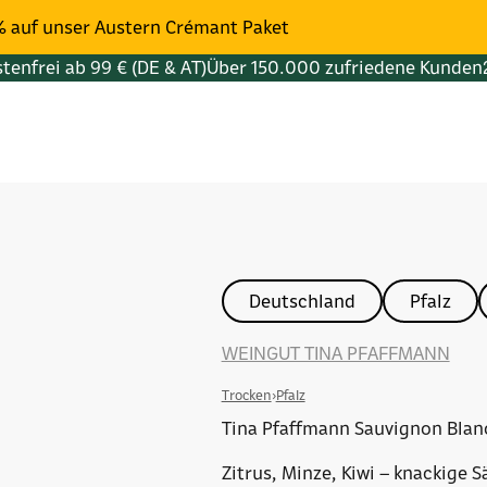
% auf unser Austern Crémant Paket
tenfrei ab 99 € (DE & AT)
Über 150.000 zufriedene Kunden
Deutschland
Pfalz
WEINGUT TINA PFAFFMANN
Trocken
›
Pfalz
Tina Pfaffmann Sauvignon Blan
Zitrus, Minze, Kiwi – knackige 