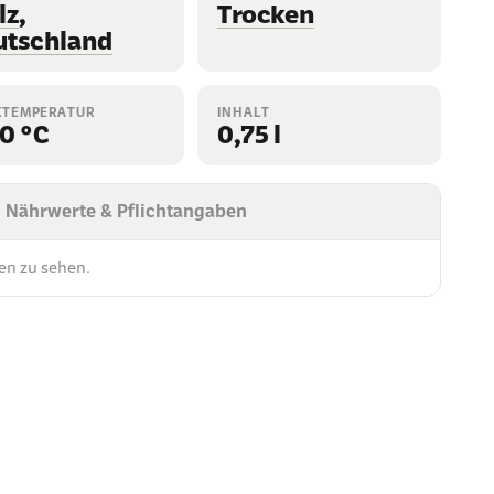
lz
,
Trocken
utschland
KTEMPERATUR
INHALT
0 °C
0,75 l
Nährwerte & Pflichtangaben
en zu sehen.