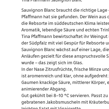
Sauvignon Blanc braucht die richtige Lage 
Pfaffmann hat sie gefunden. Der Wein aus d
die Rebsorte im süddeutschen Klima leiste
Aromatik, lebendige Säure und echten Trink
Tina Pfaffmann bewirtschaftet ihr Weingut
der Südpfalz mit viel Gespür für Rebsorte u
Sauvignon Blanc wächst auf einer Lage, di
Anläufen gezielt für diese anspruchsvolle 
wurde – das zeigt sich im Glas.
In der Nase Zitrusfrüchte, frische Minze un
ist aromenreich und klar, ohne aufgedreht
Gaumen knackige Säure, mittlerer Körper, e
animierender Abgang.
Gut gekühlt bei 8–10 °C servieren. Passt zu
gebratenen Jakobsmuscheln mit Kräuterbu
leichten Salat mit Vinaigrette.