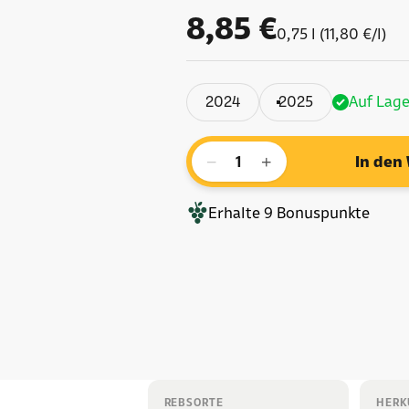
Angebot
8,85 €
0,75 l (11,80 €/l)
2024
2025
Auf Lage
−
+
In den
Erhalte
9
Bonuspunkte
REBSORTE
HERK