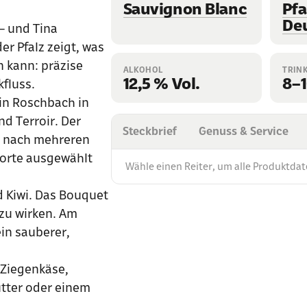
Sauvignon Blanc
Pfa
De
– und Tina
er Pfalz zeigt, was
n kann: präzise
ALKOHOL
TRIN
12,5 % Vol.
8–1
fluss.
 in Roschbach in
nd Terroir. Der
Steckbrief
Genuss & Service
e nach mehreren
Sorte ausgewählt
Wähle einen Reiter, um alle Produktdat
d Kiwi. Das Bouquet
 zu wirken. Am
in sauberer,
 Ziegenkäse,
tter oder einem