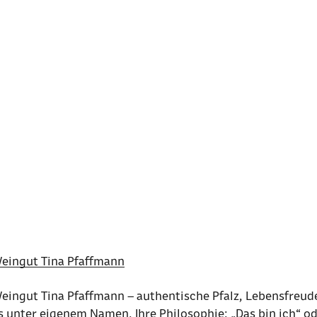
eingut Tina Pfaffmann
eingut Tina Pfaffmann – authentische Pfalz, Lebensfreude
s unter eigenem Namen. Ihre Philosophie: „Das bin ich“ od