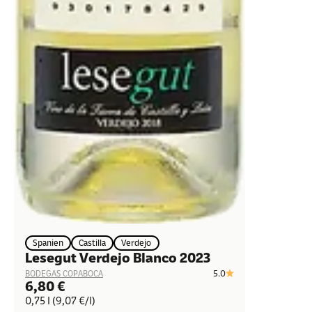
Spanien
Castilla
Verdejo
Lesegut Verdejo Blanco 2023
5.0
BODEGAS COPABOCA
Angebot
6,80 €
0,75 l (9,07 €/l)