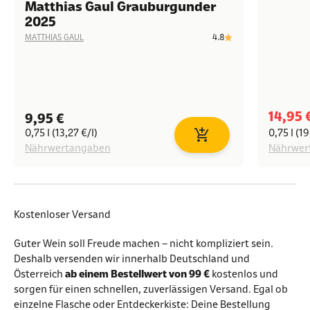
Matthias Gaul Grauburgunder
2025
4.8
MATTHIAS GAUL
Angeb
14,95 
Angebot
9,95 €
0,75 l (13,27 €/l)
0,75 l (19
In den Warenkorb
Nährwertangaben
Nährwer
Kostenloser Versand
Guter Wein soll Freude machen – nicht kompliziert sein.
Deshalb versenden wir innerhalb Deutschland und
Österreich
ab einem Bestellwert von 99 €
kostenlos und
sorgen für einen schnellen, zuverlässigen Versand. Egal ob
einzelne Flasche oder Entdeckerkiste: Deine Bestellung