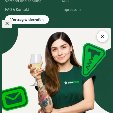
Versand und Zahlung
AGB
FAQ & Kontakt
Impressum
Vertrag widerrufen
FLAGSHIPSTORE
Albert-Einstein-Ring 24
14532 Kleinmachnow bei Berlin
Im Europarc Dreilinden
030 - 585 84 59 0
Mo.- Fr. 10:00 - 19:00 Uhr
Sa. 10:00 - 16:00 Uhr
Anfahrtsbeschreibung