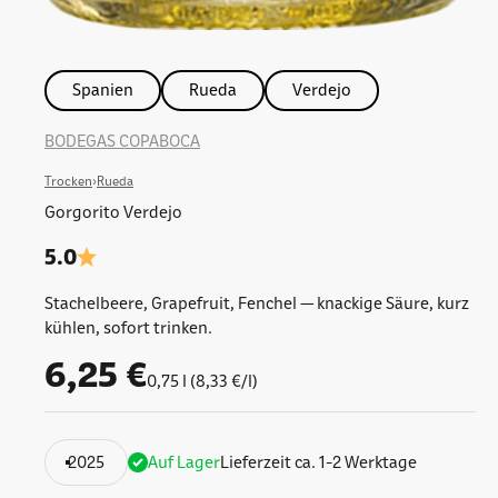
Spanien
Rueda
Verdejo
BODEGAS COPABOCA
Trocken
›
Rueda
Gorgorito Verdejo
5.0
Stachelbeere, Grapefruit, Fenchel — knackige Säure, kurz
kühlen, sofort trinken.
Angebot
6,25 €
0,75 l (8,33 €/l)
2025
Auf Lager
Lieferzeit ca. 1-2 Werktage