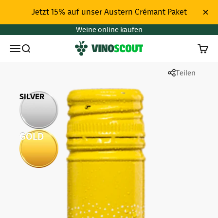
Zum Inhalt springen
Jetzt 15% auf unser Austern Crémant Paket
Weine online kaufen
Vinoscout
Menü
Suchen
Waren
Teilen
SILVER
GOLD