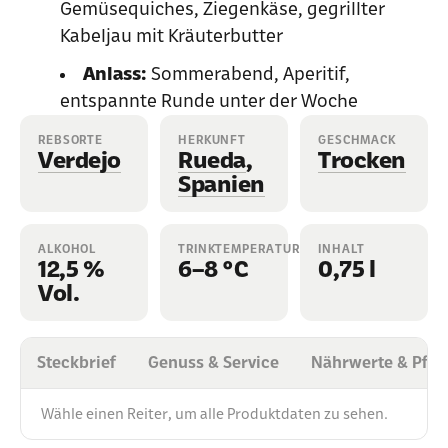
Gemüsequiches, Ziegenkäse, gegrillter
Kabeljau mit Kräuterbutter
Anlass:
Sommerabend, Aperitif,
entspannte Runde unter der Woche
REBSORTE
HERKUNFT
GESCHMACK
Verdejo
Rueda
,
Trocken
Spanien
ALKOHOL
TRINKTEMPERATUR
INHALT
12,5 %
6–8 °C
0,75 l
Vol.
Steckbrief
Genuss & Service
Nährwerte & Pfli
Wähle einen Reiter, um alle Produktdaten zu sehen.