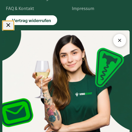
FAQ & Kontakt
Impressum
Vertrag widerrufen
FLAGSHIPSTORE
Albert-Einstein-Ring 24
14532 Kleinmachnow bei Berlin
Im Europarc Dreilinden
030 - 585 84 59 0
Mo.- Fr. 10:00 - 19:00 Uhr
Sa. 10:00 - 16:00 Uhr
Anfahrtsbeschreibung