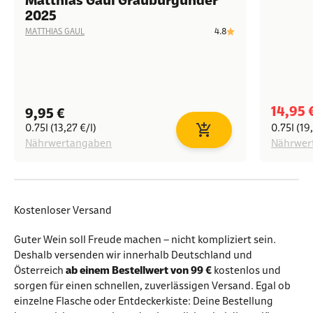
Matthias Gaul Grauburgunder
2025
4.8
MATTHIAS GAUL
Angeb
14,95 
Angebot
9,95 €
0.75l (13,27 €/l)
0.75l (19
In den Warenkorb
Nährwertangaben
Nährwer
Kostenloser Versand
Guter Wein soll Freude machen – nicht kompliziert sein.
Deshalb versenden wir innerhalb Deutschland und
Österreich
ab einem Bestellwert von 99 €
kostenlos und
sorgen für einen schnellen, zuverlässigen Versand. Egal ob
einzelne Flasche oder Entdeckerkiste: Deine Bestellung