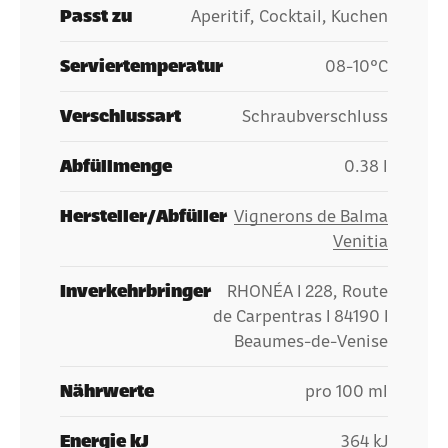
Passt zu
Aperitif, Cocktail, Kuchen
Serviertemperatur
08-10°C
Verschlussart
Schraubverschluss
Abfüllmenge
0.38 l
Hersteller/Abfüller
Vignerons de Balma
Venitia
Inverkehrbringer
RHONÉA I 228, Route
de Carpentras I 84190 I
Beaumes-de-Venise
Nährwerte
pro 100 ml
Energie kJ
364 kJ