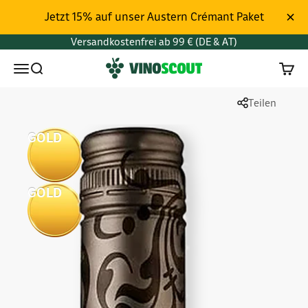
Zum Inhalt springen
Jetzt 15% auf unser Austern Crémant Paket
Versandkostenfrei ab 99 € (DE & AT)
Vinoscout
Menü
Suchen
Waren
Teilen
GOLD
GOLD