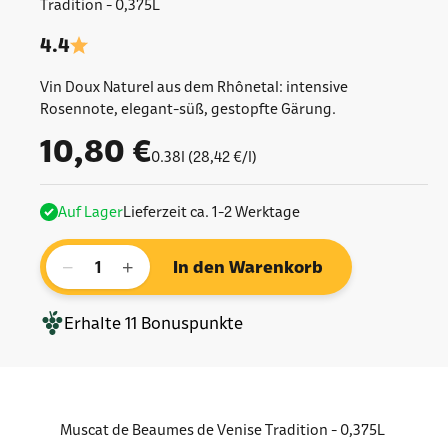
Tradition - 0,375L
4.4
Vin Doux Naturel aus dem Rhônetal: intensive
Rosennote, elegant-süß, gestopfte Gärung.
Angebot
10,80 €
0.38l (28,42 €/l)
Auf Lager
Lieferzeit ca. 1-2 Werktage
−
+
In den Warenkorb
Erhalte
11
Bonuspunkte
Muscat de Beaumes de Venise Tradition - 0,375L