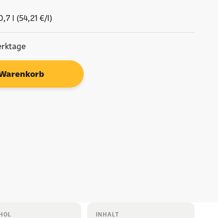
0,7 l (54,21 €/l)
erktage
 Warenkorb
HOL
INHALT