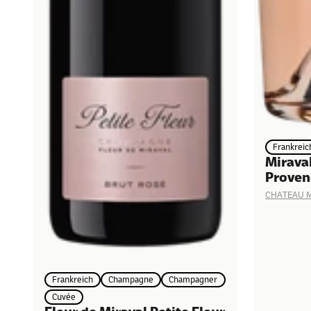
Frankreic
Mirava
Proven
CHATEAU 
Frankreich
Champagne
Champagner
Cuvée