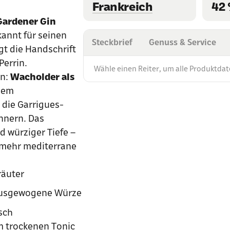
Frankreich
42 
Gardener Gin
annt für seinen
Steckbrief
Genuss & Service
ägt die Handschrift
Perrin.
Wähle einen Reiter, um alle Produktdat
en:
Wacholder als
 dem
 die Garrigues-
nnern. Das
nd würziger Tiefe –
 mehr mediterrane
räuter
, ausgewogene Würze
isch
em trockenen Tonic