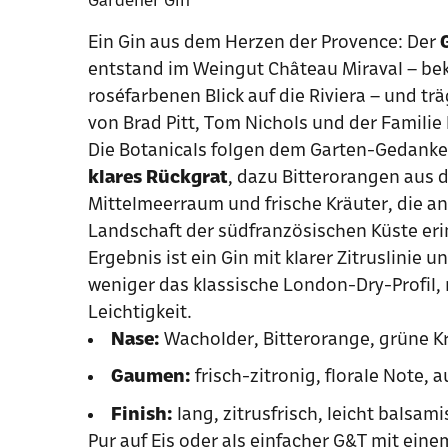
Ein Gin aus dem Herzen der Provence: Der
entstand im Weingut Château Miraval – bek
rosé­farbenen Blick auf die Riviera – und tr
von Brad Pitt, Tom Nichols und der Familie 
Die Botanicals folgen dem Garten-Gedank
klares Rückgrat
, dazu Bitterorangen aus
Mittelmeerraum und frische Kräuter, die an
Landschaft der südfranzösischen Küste eri
Ergebnis ist ein Gin mit klarer Zitruslinie u
weniger das klassische London-Dry-Profil,
Leichtigkeit.
Nase:
Wacholder, Bitterorange, grüne K
Gaumen:
frisch-zitronig, florale Note
Finish:
lang, zitrusfrisch, leicht balsam
Pur auf Eis oder als einfacher G&T mit ein