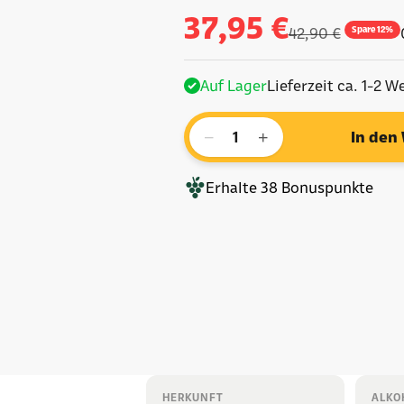
Angebot
37,95 €
Regulärer Preis
Spare 12%
42,90 €
Auf Lager
Lieferzeit ca. 1-2 W
−
+
In den
Erhalte
38
Bonuspunkte
HERKUNFT
ALKO