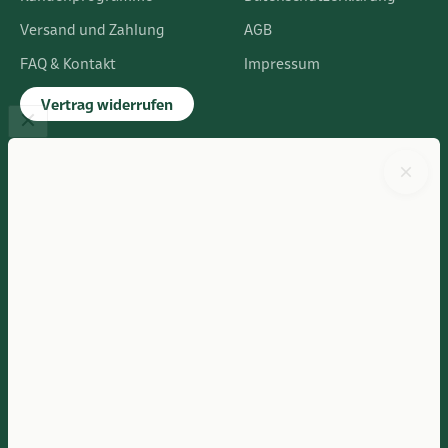
Versand und Zahlung
AGB
FAQ & Kontakt
Impressum
Vertrag widerrufen
FLAGSHIPSTORE
Albert-Einstein-Ring 24
14532 Kleinmachnow bei Berlin
Im Europarc Dreilinden
030 - 585 84 59 0
Mo.- Fr. 10:00 - 19:00 Uhr
Sa. 10:00 - 16:00 Uhr
Anfahrtsbeschreibung