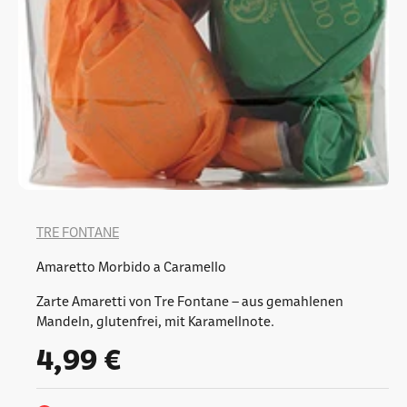
TRE FONTANE
Amaretto Morbido a Caramello
Zarte Amaretti von Tre Fontane – aus gemahlenen
Mandeln, glutenfrei, mit Karamellnote.
Angebot
4,99 €